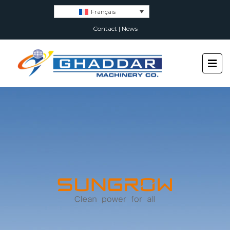
Français
Contact
|
News