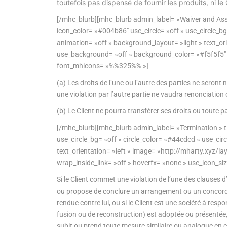
toutefois pas dispensé de fournir les produits, ni l
[/mhc_blurb][mhc_blurb admin_label= »Waiver and Assi
icon_color= »#004b86″ use_circle= »off » use_circle_bg
animation= »off » background_layout= »light » text_
use_background= »off » background_color= »#f5f5f5″ wr
font_mhicons= »%%325%% »]
(a) Les droits de l’une ou l’autre des parties ne seront
une violation par l’autre partie ne vaudra renonciation
(b) Le Client ne pourra transférer ses droits ou toute p
[/mhc_blurb][mhc_blurb admin_label= »Termination » ti
use_circle_bg= »off » circle_color= »#44cdcd » use_ci
text_orientation= »left » image= »http://mharty.xy
wrap_inside_link= »off » hoverfx= »none » use_icon_si
Si le Client commet une violation de l’une des clauses d
ou propose de conclure un arrangement ou un concordat 
rendue contre lui, ou si le Client est une société à respo
fusion ou de reconstruction) est adoptée ou présentée, o
subit ou prend toute mesure similaire ou analogue en c