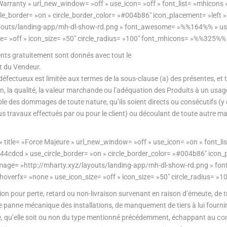
Warranty » url_new_window= »off » use_icon= »off » font_list= »mhicons »
rcle_border= »on » circle_border_color= »#004b86″ icon_placement= »left 
z/layouts/landing-app/mh-dl-show-rd.png » font_awesome= »%%164%% » u
ze= »off » icon_size= »50″ circle_radius= »100″ font_mhicons= »%%325%% 
ients gratuitement sont donnés avec tout le
rt du Vendeur.
fectueux est limitée aux termes de la sous-clause (a) des présentes, et t
ion, la qualité, la valeur marchande ou l’adéquation des Produits à un us
des dommages de toute nature, qu’ils soient directs ou consécutifs (y comp
s travaux effectués par ou pour le client) ou découlant de toute autre ma
 title= »Force Majeure » url_new_window= »off » use_icon= »on » font_l
 »#44cdcd » use_circle_border= »on » circle_border_color= »#004b86″ icon_
 » image= »http://mharty.xyz/layouts/landing-app/mh-dl-show-rd.png »
 hoverfx= »none » use_icon_size= »off » icon_size= »50″ circle_radius= 
 pour perte, retard ou non-livraison survenant en raison d’émeute, de tro
 de panne mécanique des installations, de manquement de tiers à lui four
co
ce, qu’elle soit ou non du type mentionné précédemment, échappant au