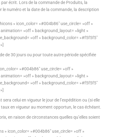
ar écrit. Lors de la commande de Produits, la
r le numéro et la date de la commande, la description
hicons » icon_color= »#004b86″ use_circle= »off »
» animation= »off » background_layout= »light »
se_background= »off » background_color= »#f5f5f5″
»]
ode de 30 jours ou pour toute autre période spécifiée
con_color= »#004b86″ use_circle= »off »
» animation= »off » background_layout= »light »
se_background= »off » background_color= »#f5f5f5″
»]
sera celui en vigueur le jour de l’expédition ou (si elle
au taux en vigueur au moment opportun, le cas échéant.
rix, en raison de circonstances quelles qu’elles soient
s » icon_color= »#004b86″ use_circle= »off »