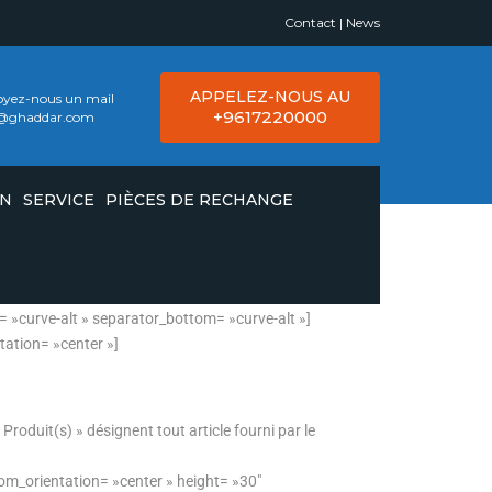
Contact
|
News
APPELEZ-NOUS AU
yez-nous un mail
+9617220000
o@ghaddar.com
ON
SERVICE
PIÈCES DE RECHANGE
fff » background_color_second= »#444444″
= »curve-alt » separator_bottom= »curve-alt »]
out= »light » text_orientation= »center »]
roduit(s) » désignent tout article fourni par le