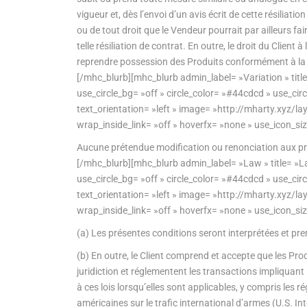
vigueur et, dès l’envoi d’un avis écrit de cette résiliat
ou de tout droit que le Vendeur pourrait par ailleurs fa
telle résiliation de contrat. En outre, le droit du Client
reprendre possession des Produits conformément à la 
[/mhc_blurb][mhc_blurb admin_label= »Variation » titl
use_circle_bg= »off » circle_color= »#44cdcd » use_ci
text_orientation= »left » image= »http://mharty.xy
wrap_inside_link= »off » hoverfx= »none » use_icon_si
Aucune prétendue modification ou renonciation aux prés
[/mhc_blurb][mhc_blurb admin_label= »Law » title= »L
use_circle_bg= »off » circle_color= »#44cdcd » use_ci
text_orientation= »left » image= »http://mharty.xy
wrap_inside_link= »off » hoverfx= »none » use_icon_si
(a) Les présentes conditions seront interprétées et pr
(b) En outre, le Client comprend et accepte que les Pr
juridiction et réglementent les transactions impliquant l
à ces lois lorsqu’elles sont applicables, y compris les
américaines sur le trafic international d’armes (U.S. In