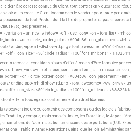
ion à la dernière adresse connue du Client, tout contrat en vigueur sera répu
ire valoir ou exercer. Le Client indemnisera le Vendeur pour toute perte su
 à la possession de tout Produit dont le titre de propriété n’a pas encore ét
Clause 7(c) des présentes.
e= »Variation » url_new_window= »off » use_icon= »on » font_list= »mhico
rcle_border= »on » circle_border_color= »#004b86″ icon_placement= »left 
z/layouts/landing-app/mh-dl-show-rd.png » font_awesome= »%%164%% » u
ze= »off » icon_size= »50″ circle_radius= »100″ font_mhicons= »%%325%% 
ents termes et conditions n’aura d’effet à moins d’être formulée par écr
aw » url_new_window= »off » use_icon= »on » font_list= »mhicons » icon_
rcle_border= »on » circle_border_color= »#004b86″ icon_placement= »left 
z/layouts/landing-app/mh-dl-show-rd.png » font_awesome= »%%164%% » u
ze= »off » icon_size= »50″ circle_radius= »100″ font_mhicons= »%%325%% 
endront effet à tous égards conformément au droit libanais.
oduits peuvent inclure ou contenir des composants ou des logiciels fabriq
es Produits, y compris, mais sans s’y limiter, les États-Unis, le Japon, l’A
 réglementations de l’administration américaine des exportations (U.S. Exp
ternational Traffic in Arms Regulations), ainsi que les lois administrées pa