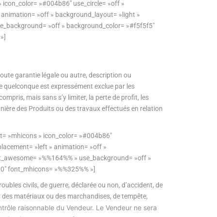
 icon_color= »#004b86″ use_circle= »off »
» animation= »off » background_layout= »light »
se_background= »off » background_color= »#f5f5f5″
»]
oute garantie légale ou autre, description ou
age quelconque est expressément exclue par les
ris, mais sans s’y limiter, la perte de profit, les
nière des Produits ou des travaux effectués en relation
ist= »mhicons » icon_color= »#004b86″
placement= »left » animation= »off »
 font_awesome= »%%164%% » use_background= »off »
»100″ font_mhicons= »%%325%% »]
ubles civils, de guerre, déclarée ou non, d’accident, de
nir des matériaux ou des marchandises, de tempête,
ntrôle raisonnable du Vendeur. Le Vendeur ne sera