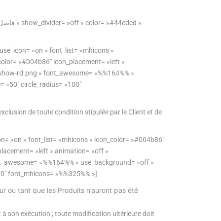
 use_icon= »on » font_list= »mhicons »
_color= »#004b86″ icon_placement= »left »
-dl-show-rd.png » font_awesome= »%%164%% »
= »50″ circle_radius= »100″
xclusion de toute condition stipulée par le Client et de
on= »on » font_list= »mhicons » icon_color= »#004b86″
placement= »left » animation= »off »
 font_awesome= »%%164%% » use_background= »off »
»100″ font_mhicons= »%%325%% »]
r ou tant que les Produits n’auront pas été
son exécution ; toute modification ultérieure doit