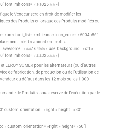
»100″ font_mhicons= »%%325%% »]
 que le Vendeur sera en droit de modifier les
stiques des Produits et lorsque ces Produits modifiés ou
on= »on » font_list= »mhicons » icon_color= »#004b86″
placement= »left » animation= »off »
 font_awesome= »%%164%% » use_background= »off »
»100″ font_mhicons= »%%325%% »]
s et LEROY SOMER pour les alternateurs (ou d’autres
e de fabrication, de production ou de l’utilisation de
 Vendeur du défaut dans les 12 mois ou les 1 000
ommande de Produits, sous réserve de l’exécution par le
″ custom_orientation= »right » height= »30″
l= »فاصل » show_divider= »off » color= »#44cdcd » custom_orientation= »right » height= »50″]