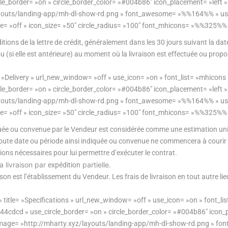
rcle_border= »on » circle_border_color= »#004b86″ icon_placement= »left 
z/layouts/landing-app/mh-dl-show-rd.png » font_awesome= »%%164%% » u
ze= »off » icon_size= »50″ circle_radius= »100″ font_mhicons= »%%325%% 
ons de la lettre de crédit, généralement dans les 30 jours suivant la dat
 ou (si elle est antérieure) au moment où la livraison est effectuée ou p
 »Delivery » url_new_window= »off » use_icon= »on » font_list= »mhicons 
rcle_border= »on » circle_border_color= »#004b86″ icon_placement= »left 
z/layouts/landing-app/mh-dl-show-rd.png » font_awesome= »%%164%% » u
ze= »off » icon_size= »50″ circle_radius= »100″ font_mhicons= »%%325%% 
iquée ou convenue par le Vendeur est considérée comme une estimation uni
ute date ou période ainsi indiquée ou convenue ne commencera à courir 
s nécessaires pour lui permettre d’exécuter le contrat.
a livraison par
partielle.
expédition
aison est l’établissement du Vendeur. Les frais de livraison en tout autre li
 title= »Specifications » url_new_window= »off » use_icon= »on » font_l
 »#44cdcd » use_circle_border= »on » circle_border_color= »#004b86″ icon_
 » image= »http://mharty.xyz/layouts/landing-app/mh-dl-show-rd.png »