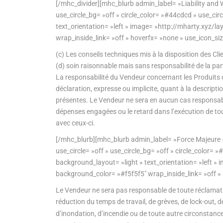
[/mhc_divider][mhc_blurb admin_label= »Liability and 
use_circle_bg= »off » circle_color= »#44cdcd » use_ci
text_orientation= »left » image= »http://mharty.xy
wrap_inside_link= »off » hoverfx= »none » use_icon_si
(c) Les conseils techniques mis à la disposition des Cl
(d) soin raisonnable mais sans responsabilité de la pa
La responsabilité du Vendeur concernant les Produits dé
déclaration, expresse ou implicite, quant à la descript
présentes. Le Vendeur ne sera en aucun cas responsable 
dépenses engagées ou le retard dans l’exécution de tou
avec ceux-ci.
[/mhc_blurb][mhc_blurb admin_label= »Force Majeure »
use_circle= »off » use_circle_bg= »off » circle_color=
background_layout= »light » text_orientation= »left
background_color= »#f5f5f5″ wrap_inside_link= »off »
Le Vendeur ne sera pas responsable de toute réclamation
réduction du temps de travail, de grèves, de lock-out,
d’inondation, d’incendie ou de toute autre circonstan