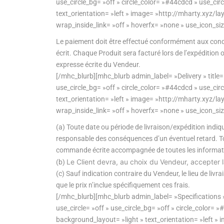
use_circle_bg= »off » circle_color= »#44cdcd » use_ci
text_orientation= »left » image= »http://mharty.xy
wrap_inside_link= »off » hoverfx= »none » use_icon_si
Le paiement doit être effectué conformément aux conditi
écrit. Chaque Produit sera facturé lors de l’expédition
expresse écrite du Vendeur.
[/mhc_blurb][mhc_blurb admin_label= »Delivery » title=
use_circle_bg= »off » circle_color= »#44cdcd » use_ci
text_orientation= »left » image= »http://mharty.xy
wrap_inside_link= »off » hoverfx= »none » use_icon_si
(a) Toute date ou période de livraison/expédition ind
responsable des conséquences d’un éventuel retard. To
commande écrite accompagnée de toutes les information
Le Client devra, au choix du Vendeur, accepter l
(b)
(c) Sauf indication contraire du Vendeur, le lieu de livr
que le prix n’inclue spécifiquement ces frais.
[/mhc_blurb][mhc_blurb admin_label= »Specifications »
use_circle= »off » use_circle_bg= »off » circle_color=
background_layout= »light » text_orientation= »left