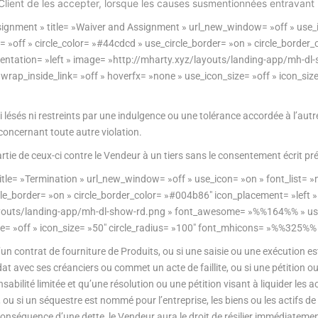
e Client de les accepter, lorsque les causes susmentionnées entravant l
gnment » title= »Waiver and Assignment » url_new_window= »off » use_i
= »off » circle_color= »#44cdcd » use_circle_border= »on » circle_border
orientation= »left » image= »http://mharty.xyz/layouts/landing-app/mh
ap_inside_link= »off » hoverfx= »none » use_icon_size= »off » icon_size
 ni lésés ni restreints par une indulgence ou une tolérance accordée à l’au
 concernant toute autre violation.
artie de ceux-ci contre le Vendeur à un tiers sans le consentement écrit p
tle= »Termination » url_new_window= »off » use_icon= »on » font_list= »
rcle_border= »on » circle_border_color= »#004b86″ icon_placement= »left 
z/layouts/landing-app/mh-dl-show-rd.png » font_awesome= »%%164%% » u
ze= »off » icon_size= »50″ circle_radius= »100″ font_mhicons= »%%325%% 
’un contrat de fourniture de Produits, ou si une saisie ou une exécution est
avec ses créanciers ou commet un acte de faillite, ou si une pétition ou
nsabilité limitée et qu’une résolution ou une pétition visant à liquider les 
u si un séquestre est nommé pour l’entreprise, les biens ou les actifs de la
onséquence d’une dette, le Vendeur aura le droit de résilier immédiatemen