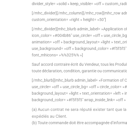
CUMMINS
divider_style= »solid » keep_visible= »off » custom_rad
[/mhc_divider][/mhc_column][/mhc_row][mhc_row admin_label= »row »][mh
GROUPES ÉLECTR
custom_orientation= »right » height= »50″]
GAZ
[/mhc_divider][mhc_blurb admin_label= »Application of
MOTEURS
icon_color= »#004b86″ use_circle= »off » use_circle_bg
animation= »off » background_layout= »light » text_
ALTERNATEURS
use_background= »off » background_color= »#f5f5f5″ wr
font_mhicons= »%%325%% »]
PANNEAUX DE CO
Sauf accord contraire écrit du Vendeur, tous les Produit
toute déclaration, condition, garantie ou communicat
CAPOTAGES INSON
[/mhc_blurb][mhc_blurb admin_label= »Formation of Co
TOURS D’ÉCLAIRA
use_circle= »off » use_circle_bg= »off » circle_color=
MOBILPAC
background_layout= »light » text_orientation= »left
background_color= »#f5f5f5″ wrap_inside_link= »off »
UNITÉS DE PRISE 
Aucun contrat ne sera réputé exister tant que la
(a)
expédiés au Client.
SOLUTIONS DE POS
(b) Toute commande doit être accompagnée d’informati
TRAITEMENT