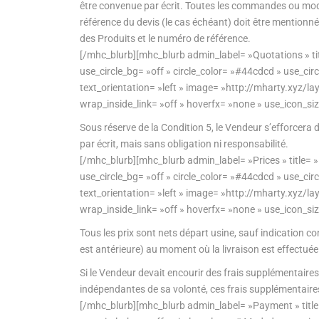
être convenue par écrit. Toutes les commandes ou mod
référence du devis (le cas échéant) doit être mention
des Produits et le numéro de référence.
[/mhc_blurb][mhc_blurb admin_label= »Quotations » tit
use_circle_bg= »off » circle_color= »#44cdcd » use_ci
text_orientation= »left » image= »http://mharty.xy
wrap_inside_link= »off » hoverfx= »none » use_icon_si
Sous réserve de la Condition 5, le Vendeur s’efforcera 
par écrit, mais sans obligation ni responsabilité.
[/mhc_blurb][mhc_blurb admin_label= »Prices » title= 
use_circle_bg= »off » circle_color= »#44cdcd » use_ci
text_orientation= »left » image= »http://mharty.xy
wrap_inside_link= »off » hoverfx= »none » use_icon_si
Tous les prix sont nets départ usine, sauf indication cont
est antérieure) au moment où la livraison est effectué
Si le Vendeur devait encourir des frais supplémentaires
indépendantes de sa volonté, ces frais supplémentaires
[/mhc_blurb][mhc_blurb admin_label= »Payment » title