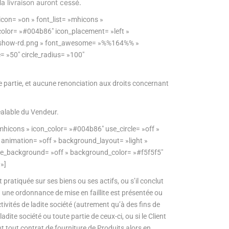
a livraison auront cessé.
con= »on » font_list= »mhicons »
_color= »#004b86″ icon_placement= »left »
-dl-show-rd.png » font_awesome= »%%164%% »
= »50″ circle_radius= »100″
tre partie, et aucune renonciation aux droits concernant
réalable du Vendeur.
mhicons » icon_color= »#004b86″ use_circle= »off »
» animation= »off » background_layout= »light »
se_background= »off » background_color= »#f5f5f5″
»]
 pratiquée sur ses biens ou ses actifs, ou s’il conclut
 une ordonnance de mise en faillite est présentée ou
activités de ladite société (autrement qu’à des fins de
dite société ou toute partie de ceux-ci, ou si le Client
t tout contrat de fourniture de Produits alors en