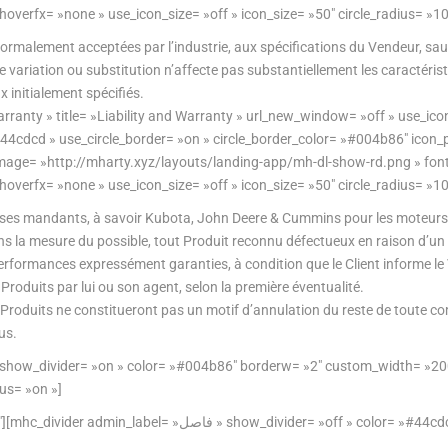
 hoverfx= »none » use_icon_size= »off » icon_size= »50″ circle_radius= 
ormalement acceptées par l’industrie, aux spécifications du Vendeur, sauf
te variation ou substitution n’affecte pas substantiellement les caractéri
 initialement spécifiés.
rranty » title= »Liability and Warranty » url_new_window= »off » use_ic
 »#44cdcd » use_circle_border= »on » circle_border_color= »#004b86″ icon_
 » image= »http://mharty.xyz/layouts/landing-app/mh-dl-show-rd.png »
 hoverfx= »none » use_icon_size= »off » icon_size= »50″ circle_radius= 
 de ses mandants, à savoir Kubota, John Deere & Cummins pour les moteur
 la mesure du possible, tout Produit reconnu défectueux en raison d’un vic
erformances expressément garanties, à condition que le Client informe le
roduits par lui ou son agent, selon la première éventualité.
e Produits ne constitueront pas un motif d’annulation du reste de toute c
us.
» show_divider= »on » color= »#004b86″ borderw= »2″ custom_width= »200
ius= »on »]
[/mhc_divider][/mhc_column][mhc_column type= »1_3″][mhc_divider admin_labe