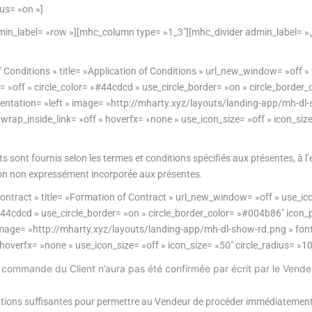
ius= »on »]
RAPPORT ESG 2025
c_column type= »1_3″][mhc_divider admin_label= »فاصل » show_divider= »off » color= »#44cdcd »
OGÈNES À
GROUPE ÉLECTROGÈNE À GAZ
KUBOTA
 Conditions » title= »Application of Conditions » url_new_window= »off »
GROUPE ÉLECTROGÈNE À GAZ
MOTEURS KUBOTA
= »off » circle_color= »#44cdcd » use_circle_border= »on » circle_border
CUMMINS
orientation= »left » image= »http://mharty.xyz/layouts/landing-app/mh
MOTEURS JOHN DEERE
ap_inside_link= »off » hoverfx= »none » use_icon_size= »off » icon_size
GROUPE ÉLECTROGÈNE À GAZ
MITSUBISHI
MMANDE
MOTEURS CUMMINS
s sont fournis selon les termes et conditions spécifiés aux présentes, à l’e
ion non expressément incorporée aux présentes.
GROUPE ÉLECTROGÈNE À GAZ
ORISÉS
DOOSAN
ntract » title= »Formation of Contract » url_new_window= »off » use_ic
GE
 »#44cdcd » use_circle_border= »on » circle_border_color= »#004b86″ icon_
 » image= »http://mharty.xyz/layouts/landing-app/mh-dl-show-rd.png »
 hoverfx= »none » use_icon_size= »off » icon_size= »50″ circle_radius= 
DE FORCE
 commande du Client n’aura pas été confirmée par écrit par le Vendeu
T-
ons suffisantes pour permettre au Vendeur de procéder immédiatement à 