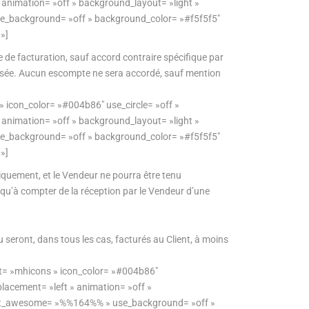
» animation= »off » background_layout= »light »
se_background= »off » background_color= »#f5f5f5″
»]
e de facturation, sauf accord contraire spécifique par
roposée. Aucun escompte ne sera accordé, sauf mention
» icon_color= »#004b86″ use_circle= »off »
» animation= »off » background_layout= »light »
se_background= »off » background_color= »#f5f5f5″
»]
quement, et le Vendeur ne pourra être tenu
qu’à compter de la réception par le Vendeur d’une
eu seront, dans tous les cas, facturés au Client, à moins
ist= »mhicons » icon_color= »#004b86″
placement= »left » animation= »off »
 font_awesome= »%%164%% » use_background= »off »