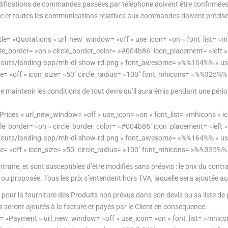
ifications de commandes passées par téléphone doivent être confirmées p
née et toutes les communications relatives aux commandes doivent précise
le= »Quotations » url_new_window= »off » use_icon= »on » font_list= »m
rcle_border= »on » circle_border_color= »#004b86″ icon_placement= »left 
z/layouts/landing-app/mh-dl-show-rd.png » font_awesome= »%%164%% » u
ze= »off » icon_size= »50″ circle_radius= »100″ font_mhicons= »%%325%% 
de maintenir les conditions de tout devis qu’il aura émis pendant une péri
»Prices » url_new_window= »off » use_icon= »on » font_list= »mhicons » i
rcle_border= »on » circle_border_color= »#004b86″ icon_placement= »left 
z/layouts/landing-app/mh-dl-show-rd.png » font_awesome= »%%164%% » u
ze= »off » icon_size= »50″ circle_radius= »100″ font_mhicons= »%%325%% 
raire, et sont susceptibles d’être modifiés sans préavis : le prix du contrat 
e ou proposée. Tous les prix s’entendent hors TVA, laquelle sera ajoutée 
 pour la fourniture des Produits non prévus dans son devis ou sa liste de p
 seront ajoutés à la facture et payés par le Client en conséquence.
= »Payment » url_new_window= »off » use_icon= »on » font_list= »mhicon