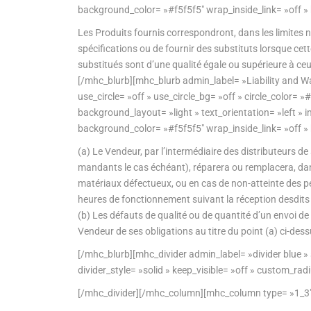
background_color= »#f5f5f5″ wrap_inside_link= »off »
Les Produits fournis correspondront, dans les limites n
spécifications ou de fournir des substituts lorsque cet
substitués sont d’une qualité égale ou supérieure à ceux
[/mhc_blurb][mhc_blurb admin_label= »Liability and Wa
use_circle= »off » use_circle_bg= »off » circle_color=
background_layout= »light » text_orientation= »left
background_color= »#f5f5f5″ wrap_inside_link= »off »
(a) Le Vendeur, par l’intermédiaire des distributeurs
mandants le cas échéant), réparera ou remplacera, dans
matériaux défectueux, ou en cas de non-atteinte des p
heures de fonctionnement suivant la réception desdits P
(b) Les défauts de qualité ou de quantité d’un envoi d
Vendeur de ses obligations au titre du point (a) ci-dess
[/mhc_blurb][mhc_divider admin_label= »divider blue 
divider_style= »solid » keep_visible= »off » custom_rad