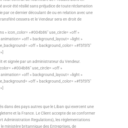
té avoir été résilié sans préjudice de toute réclamation
bie par ce dernier découlant de ou en relation avec une
é transféré cessera et le Vendeur sera en droit de
ns » icon_color= »#004b86″ use_circle= »off »
» animation= »off » background_layout= »light »
se_background= »off » background_color= »#f5f5f5″
»]
it et signée par un administrateur du Vendeur.
color= »#004b86″ use_circle= »off »
» animation= »off » background_layout= »light »
se_background= »off » background_color= »#f5f5f5″
»]
ués dans des pays autres que le Liban qui exercent une
ngleterre et la France. Le Client accepte de se conformer
ort Administration Regulations), les réglementations
r le ministère britannique des Entreprises, de