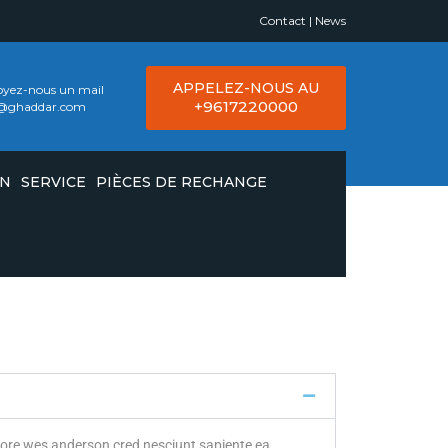
Contact
|
News
APPELEZ-NOUS AU
yez-nous un mail
+9617220000
o@ghaddar.com
ON
SERVICE
PIÈCES DE RECHANGE
abore wes anderson cred nesciunt sapiente ea