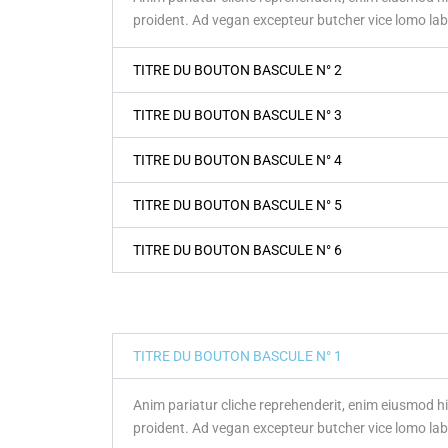
CUMMINS
proident. Ad vegan excepteur butcher vice lomo la
GROUPES ÉLECTR
TITRE DU BOUTON BASCULE N° 2
GAZ
TITRE DU BOUTON BASCULE N° 3
MOTEURS
TITRE DU BOUTON BASCULE N° 4
ALTERNATEURS
TITRE DU BOUTON BASCULE N° 5
PANNEAUX DE CO
TITRE DU BOUTON BASCULE N° 6
CAPOTAGES INSON
TOURS D’ÉCLAIRA
MOBILPAC
TITRE DU BOUTON BASCULE N° 1
UNITÉS DE PRISE 
Anim pariatur cliche reprehenderit, enim eiusmod hi
SOLUTIONS DE POS
proident. Ad vegan excepteur butcher vice lomo la
TRAITEMENT