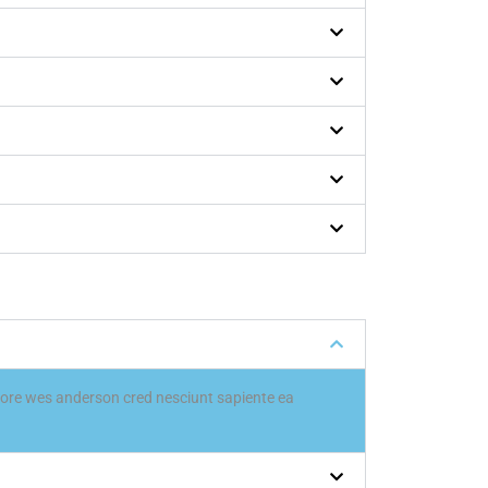
abore wes anderson cred nesciunt sapiente ea