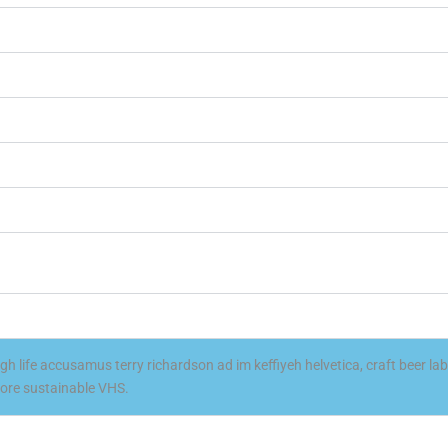
gh life accusamus terry richardson ad im keffiyeh helvetica, craft beer l
bore sustainable VHS.