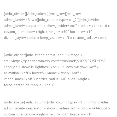
[/mhc_divider][/mhc_column][/mhc_row][mhc_row
admin_label= »Row »][mhc_column type= »1_2″][mhc_divider
admin_label= »separator » show_divider= »off » color= »#44cdcd »
custom_orientation= »right » height= »50″ borderw= »1″
divider_style= »solid » keep_visible= »off » custom_radius= »on »]
[/mhc_divider][mhc_image admin_label= »Image »
src= »https://ghaddar.com/wp-content/uploads/2022/07/SUNPAC-
Logo.jpg » show_in_lightbox= »on » url_new_window= »off »
animation= »off » hoverfx= »none » sticky= »off »
image_mask= »off » border_radius= »0″ align= »right »
force_center_on_mobile= »on »]
[/mhc_image][/mhc_column][mhc_column type= »1_2″][mhc_divider
admin_label= »separator » show_divider= »off » color= »#44cdcd »
custom_orientation= »right » height= »50″ borderw= »1″