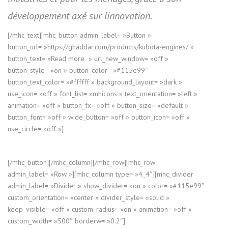
développement axé sur linnovation.
[/mhc_text][mhc_button admin_label= »Button »
button_url= »https://ghaddar.com/products/kubota-engines/ »
button_text= »Read more » url_new_window= »off »
button_style= »on » button_color= »#115e99″
button_text_color= »#ffffff » background_layout= »dark »
use_icon= »off » font_list= »mhicons » text_orientation= »left »
animation= »off » button_fx= »off » button_size= »default »
button_font= »off » wide_button= »off » button_icon= »off »
use_circle= »off »]
[/mhc_button][/mhc_column][/mhc_row][mhc_row
admin_label= »Row »][mhc_column type= »4_4″][mhc_divider
admin_label= »Divider » show_divider= »on » color= »#115e99″
custom_orientation= »center » divider_style= »solid »
keep_visible= »off » custom_radius= »on » animation= »off »
custom_width= »500″ borderw= »0.2″]