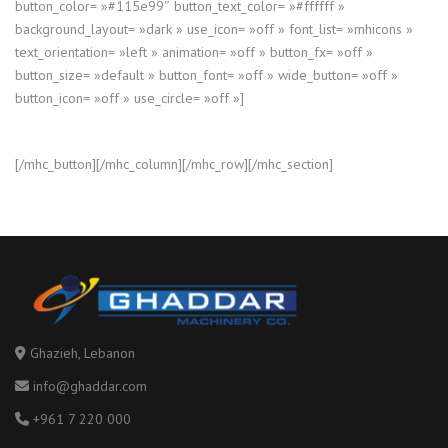
button_color= »#115e99″ button_text_color= »#ffffff »
background_layout= »dark » use_icon= »off » font_list= »mhicons »
text_orientation= »left » animation= »off » button_fx= »off »
button_size= »default » button_font= »off » wide_button= »off »
button_icon= »off » use_circle= »off »]
[/mhc_button][/mhc_column][/mhc_row][/mhc_section]
Ghazieh, Lebanon
info@ghaddar.com
+961 7 220 000