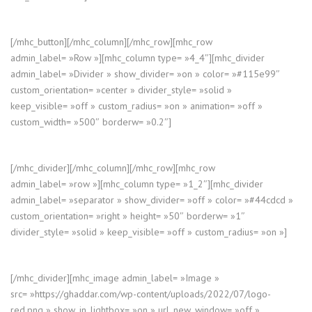
[/mhc_button][/mhc_column][/mhc_row][mhc_row
admin_label= »Row »][mhc_column type= »4_4″][mhc_divider
admin_label= »Divider » show_divider= »on » color= »#115e99″
custom_orientation= »center » divider_style= »solid »
keep_visible= »off » custom_radius= »on » animation= »off »
custom_width= »500″ borderw= »0.2″]
[/mhc_divider][/mhc_column][/mhc_row][mhc_row
admin_label= »row »][mhc_column type= »1_2″][mhc_divider
admin_label= »separator » show_divider= »off » color= »#44cdcd »
custom_orientation= »right » height= »50″ borderw= »1″
divider_style= »solid » keep_visible= »off » custom_radius= »on »]
[/mhc_divider][mhc_image admin_label= »Image »
src= »https://ghaddar.com/wp-content/uploads/2022/07/logo-
red.png » show_in_lightbox= »on » url_new_window= »off »