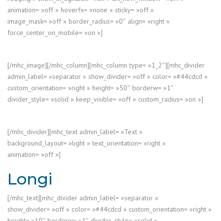
animation= »off » hoverfx= »none » sticky= »off »
image_mask= »off » border_radius= »0″ align= »right »
force_center_on_mobile= »on »]
[/mhc_image][/mhc_column][mhc_column type= »1_2″][mhc_divider
admin_label= »separator » show_divider= »off » color= »#44cdcd »
custom_orientation= »right » height= »50″ borderw= »1″
divider_style= »solid » keep_visible= »off » custom_radius= »on »]
[/mhc_divider][mhc_text admin_label= »Text »
background_layout= »light » text_orientation= »right »
animation= »off »]
Longi
[/mhc_text][mhc_divider admin_label= »separator »
show_divider= »off » color= »#44cdcd » custom_orientation= »right »
height= »10″ borderw= »1″ divider_style= »solid »