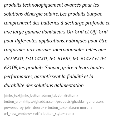
produits technologiquement avancés pour les
solutions dénergie solaire. Les produits Sunpac
comprennent des batteries à décharge profonde et
une large gamme donduleurs On-Grid et Off-Grid
pour différentes applications. Fabriqués pour être
conformes aux normes internationales telles que
ISO 9001, ISO 14001, IEC 61683, IEC 61427 et IEC
62109, les produits Sunpac, grâce à leurs hautes
performances, garantissent la fiabilité et la
durabilité des solutions dalimentation.
[/mhc_text][mhc_button admin_label= »Button »
button_url= »https://ghaddar.com/products/ghaddar-generators-
powered-by-john-deere/ » button_text= »Learn more »
url_new_window= »off » button_style= »on »