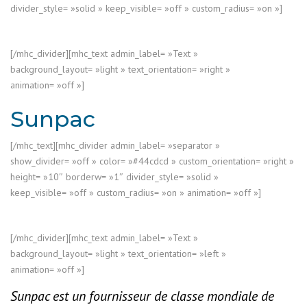
divider_style= »solid » keep_visible= »off » custom_radius= »on »]
[/mhc_divider][mhc_text admin_label= »Text »
background_layout= »light » text_orientation= »right »
animation= »off »]
Sunpac
[/mhc_text][mhc_divider admin_label= »separator »
show_divider= »off » color= »#44cdcd » custom_orientation= »right »
height= »10″ borderw= »1″ divider_style= »solid »
keep_visible= »off » custom_radius= »on » animation= »off »]
[/mhc_divider][mhc_text admin_label= »Text »
background_layout= »light » text_orientation= »left »
animation= »off »]
Sunpac est un fournisseur de classe mondiale de