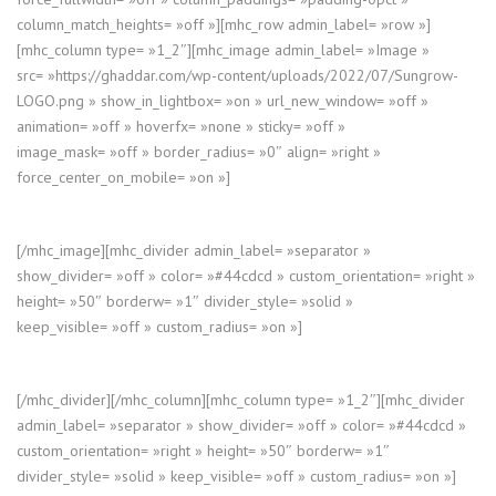
column_match_heights= »off »][mhc_row admin_label= »row »]
[mhc_column type= »1_2″][mhc_image admin_label= »Image »
src= »https://ghaddar.com/wp-content/uploads/2022/07/Sungrow-
LOGO.png » show_in_lightbox= »on » url_new_window= »off »
animation= »off » hoverfx= »none » sticky= »off »
image_mask= »off » border_radius= »0″ align= »right »
force_center_on_mobile= »on »]
[/mhc_image][mhc_divider admin_label= »separator »
show_divider= »off » color= »#44cdcd » custom_orientation= »right »
height= »50″ borderw= »1″ divider_style= »solid »
keep_visible= »off » custom_radius= »on »]
[/mhc_divider][/mhc_column][mhc_column type= »1_2″][mhc_divider
admin_label= »separator » show_divider= »off » color= »#44cdcd »
custom_orientation= »right » height= »50″ borderw= »1″
divider_style= »solid » keep_visible= »off » custom_radius= »on »]