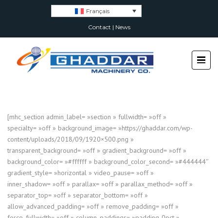
Français
Contact
|
News
[mhc_section admin_label= »section » fullwidth= »off »
specialty= »off » background_image= »https://ghaddar.com/wp-
content/uploads/2018/09/1920×500.png »
transparent_background= »off » gradient_background= »off »
background_color= »#ffffff » background_color_second= »#444444″
gradient_style= »horizontal » video_pause= »off »
inner_shadow= »off » parallax= »off » parallax_method= »off »
separator_top= »off » separator_bottom= »off »
allow_advanced_padding= »off » remove_padding= »off »
force_fullwidth= »off » column_paddings= »padding-0pct »