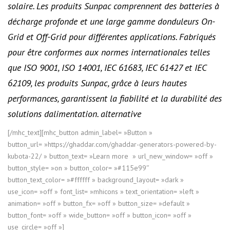
solaire. Les produits Sunpac comprennent des batteries à
décharge profonde et une large gamme donduleurs On-
Grid et Off-Grid pour différentes applications. Fabriqués
pour être conformes aux normes internationales telles
que ISO 9001, ISO 14001, IEC 61683, IEC 61427 et IEC
62109, les produits Sunpac, grâce à leurs hautes
performances, garantissent la fiabilité et la durabilité des
solutions dalimentation. alternative
[/mhc_text][mhc_button admin_label= »Button »
button_url= »https://ghaddar.com/ghaddar-generators-powered-by-
kubota-22/ » button_text= »Learn more » url_new_window= »off »
button_style= »on » button_color= »#115e99″
button_text_color= »#ffffff » background_layout= »dark »
use_icon= »off » font_list= »mhicons » text_orientation= »left »
animation= »off » button_fx= »off » button_size= »default »
button_font= »off » wide_button= »off » button_icon= »off »
use_circle= »off »]