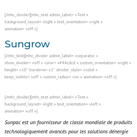
[/mhc_divider][mhc_text admin_label= »Text »
background_layout= »light » text_orientation= »right »
animation= »off »]
Sungrow
[/mhc_text][mhc_divider admin_label= »separator »
show_divider= »off » color= »#44cdcd » custom_orientation= »right »
height= »10″ borderw= »1″ divider_style= »solid »
keep_visible= »off » custom_radius= »on » animation= »off »]
[/mhc_divider][mhc_text admin_label= »Text »
background_layout= »light » text_orientation= »left »
animation= »off »]
Sunpac est un fournisseur de classe mondiale de produits
technologiquement avancés pour les solutions dénergie