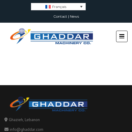
Français
Contact
|
News
Ghazieh, Lebanon
info@ghaddar.com