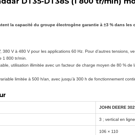
ddar DT35-DT38S (1 800 tr/min) mo
ent la capacité du groupe électrogène garantie à ±3 % dans les c
 380 V à 480 V pour les applications 60 Hz. Pour d’autres tensions, veui
 1 800 tr/min.
able, utilisation illimitée avec un facteur de charge moyen de 80 % de 
ariable limitée à 500 h/an, avec jusqu’à 300 h de fonctionnement cont
ur
JOHN DEERE 30
3 ; vertical en lign
106 × 110