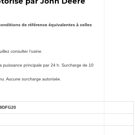
torisé par John Deere
onditions de référence équivalentes à celles
llez consulter l’usine.
la puissance principale par 24 h. Surcharge de 10
inu. Aucune surcharge autorisée.
29DFG20
e