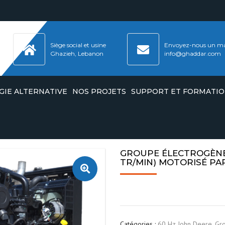
Siège social et usine
Envoyez-nous un ma
Ghazieh, Lebanon
info@ghaddar.com
GIE ALTERNATIVE
NOS PROJETS
SUPPORT ET FORMATI
OGÈNES
ULEURS & BATTERIES
ÉS PAR
GROW
CERTIFICAT ISO9001
GROUPE ÉLECTROGÈNE 
ULEURS ET BATTERIES
TR/MIN) MOTORISÉ PA
OGÈNES
PAC
CERTIFICAT ISO45001
CERTIFICATION D’ENGAGEMENT
SÉS PAR
ESG
CERTIFICAT ISO14001
POLITIQUE ESG
OGÈNES
CERTIFICAT ISO8528
ÉS PAR
RAPPORT ESG 2023
Catégories :
60 Hz John Deere
,
Gro