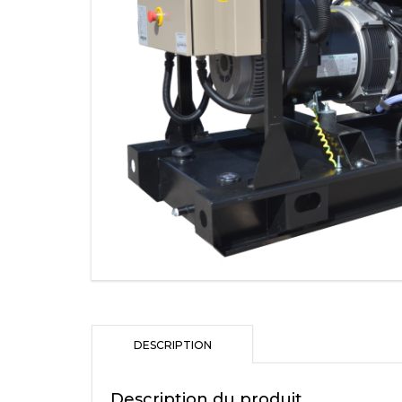
CUMMINS
GROUPES ÉLECTR
GAZ
MOTEURS
ALTERNATEURS
PANNEAUX DE CO
CAPOTAGES INSON
TOURS D’ÉCLAIRA
MOBILPAC
UNITÉS DE PRISE 
DESCRIPTION
SOLUTIONS DE POS
TRAITEMENT
Description du produit