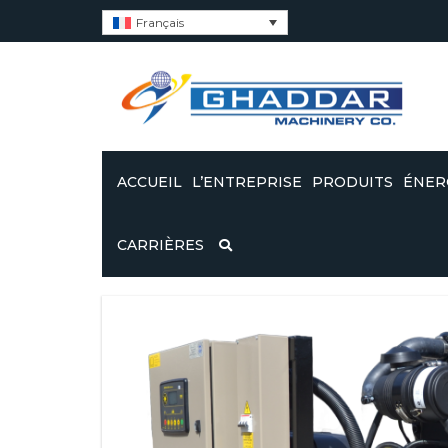
Français
ACCUEIL
L’ENTREPRISE
PRODUITS
ÉNER
À PROPOS DE NOUS
GROUPES ÉLECTR
OND
CARRIÈRES
GHADDAR ALIMENT
SUN
KUBOTA
CERTIFICATS
OND
GROUPES ÉLECTR
SUN
ESG’S
GHADDAR MOTORI
JOHN DEERE
CODE DE CONDUITE DE
GHADDAR
GROUPES ÉLECTR
GHADDAR ALIMENT