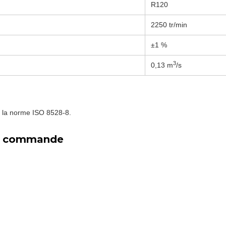
R120
2250 tr/min
±1 %
3
0,13 m
/s
n la norme ISO 8528-8.
de commande