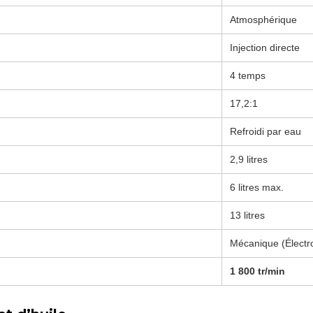
Atmosphérique
Injection directe
4 temps
17,2:1
Refroidi par eau
2,9 litres
6 litres max.
13 litres
Mécanique (Électr
1 800 tr/min