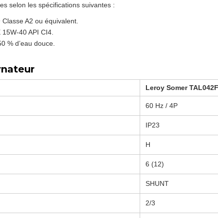
 selon les spécifications suivantes :
 Classe A2 ou équivalent.
E 15W-40 API CI4.
 50 % d’eau douce.
rnateur
Leroy Somer TAL042
60 Hz / 4P
IP23
H
6 (12)
SHUNT
2/3