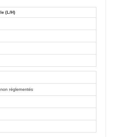
le (L/H)
es non réglementés