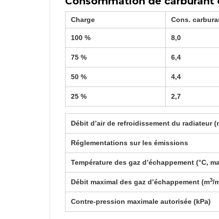
Consommation de carburant e
Charge
Cons. carbura
100 %
8,0
75 %
6,4
50 %
4,4
25 %
2,7
Débit d’air de refroidissement du radiateur 
Réglementations sur les émissions
Température des gaz d’échappement (°C, m
3
Débit maximal des gaz d’échappement (m
/
Contre-pression maximale autorisée (kPa)