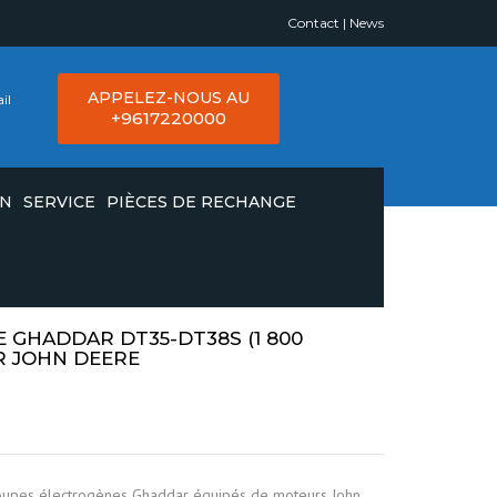
Contact
|
News
APPELEZ-NOUS AU
il
+9617220000
ON
SERVICE
PIÈCES DE RECHANGE
GHADDAR DT35-DT38S (1 800
R JOHN DEERE
upes électrogènes Ghaddar équipés de moteurs John