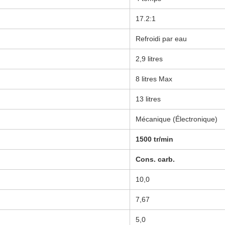
17.2:1
Refroidi par eau
2,9 litres
8 litres Max
13 litres
Mécanique (Électronique)
1500 tr/min
Cons. carb.
10,0
7,67
5,0