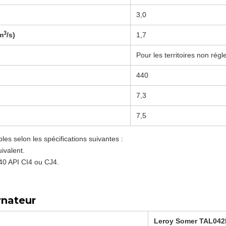
3,0
3
(m
/s)
1,7
Pour les territoires non rég
440
7,3
7,5
s selon les spécifications suivantes :
ivalent.
-40 API CI4 ou CJ4.
rnateur
Leroy Somer TAL042