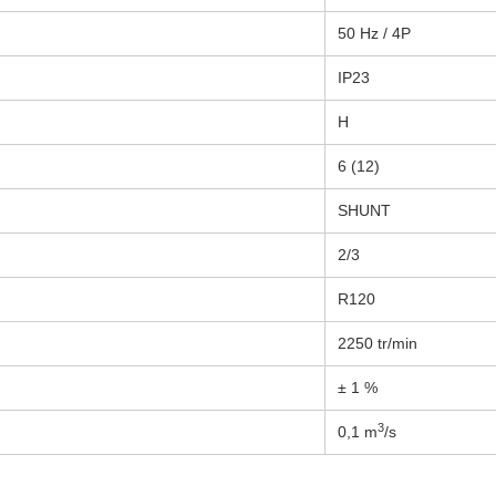
50 Hz / 4P
IP23
H
6 (12)
SHUNT
2/3
R120
2250 tr/min
± 1 %
3
0,1 m
/s