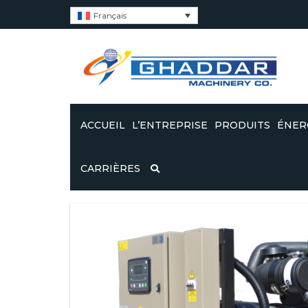
Français
ACCUEIL
L’ENTREPRISE
PRODUITS
ÉNER
À PROPOS DE NOUS
GROUPES ÉLECTR
OND
CARRIÈRES
GHADDAR ALIMENT
SUN
KUBOTA
CERTIFICATS
OND
GROUPES ÉLECTR
SUN
ESG’S
GHADDAR MOTORI
JOHN DEERE
CODE DE CONDUITE DE
GHADDAR
GROUPES ÉLECTR
GHADDAR ALIMENT