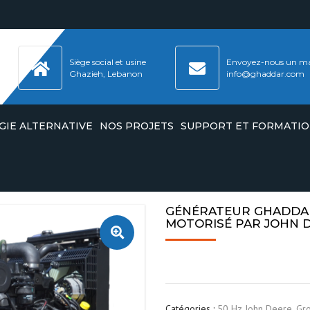
Siège social et usine
Envoyez-nous un ma
Ghazieh, Lebanon
info@ghaddar.com
GIE ALTERNATIVE
NOS PROJETS
SUPPORT ET FORMATI
OGÈNES
ULEURS & BATTERIES
ÉS PAR
GROW
CERTIFICAT ISO9001
GÉNÉRATEUR GHADDAR 
ULEURS ET BATTERIES
MOTORISÉ PAR JOHN 
OGÈNES
PAC
CERTIFICAT ISO45001
CERTIFICATION D’ENGAGEMENT
SÉS PAR
ESG
CERTIFICAT ISO14001
POLITIQUE ESG
OGÈNES
CERTIFICAT ISO8528
ÉS PAR
RAPPORT ESG 2023
Catégories :
50 Hz John Deere
,
Gro