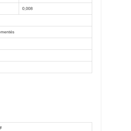
0,008
lementés
F