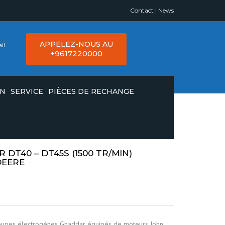
Contact
|
News
APPELEZ-NOUS AU
il
+9617220000
ON
SERVICE
PIÈCES DE RECHANGE
DT40 – DT45S (1500 TR/MIN)
DEERE
upes électrogènes Ghaddar équipés de moteurs John