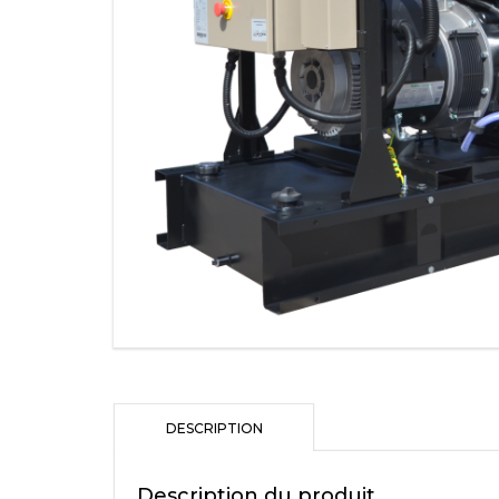
CUMMINS
GROUPES ÉLECTR
GAZ
MOTEURS
ALTERNATEURS
PANNEAUX DE CO
CAPOTAGES INSON
TOURS D’ÉCLAIRA
MOBILPAC
UNITÉS DE PRISE 
DESCRIPTION
SOLUTIONS DE POS
TRAITEMENT
Description du produit