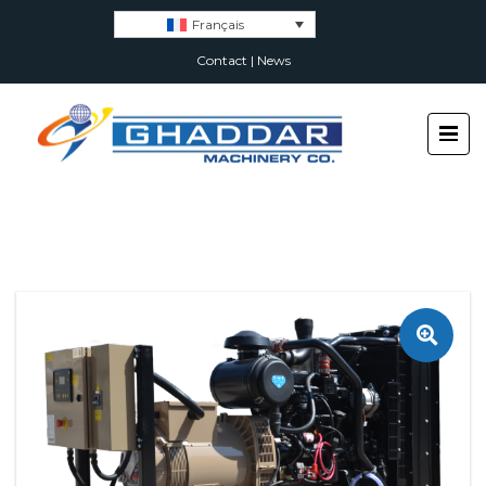
Français
Contact
|
News