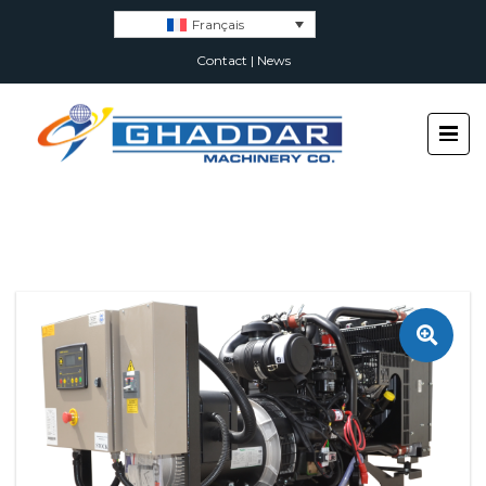
Français
Contact
|
News